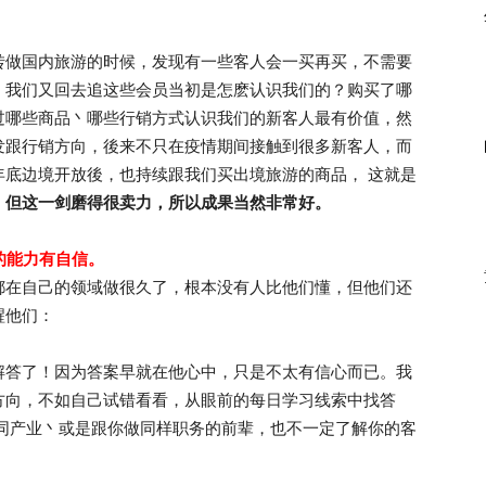
转做国内旅游的时候，发现有一些客人会一买再买，不需要
，我们又回去追这些会员当初是怎麽认识我们的？购买了哪
过哪些商品丶哪些行销方式认识我们的新客人最有价值，然
发跟行销方向，後来不只在疫情期间接触到很多新客人，而
年底边境开放後，也持续跟我们买出境旅游的商品， 这就是
，但这一剑磨得很卖力，所以成果当然非常好。
的能力有自信。
都在自己的领域做很久了，根本没有人比他们懂，但他们还
醒他们：
解答了！因为答案早就在他心中，只是不太有信心而已。我
方向，不如自己试错看看，从眼前的每日学习线索中找答
你同产业丶或是跟你做同样职务的前辈，也不一定了解你的客