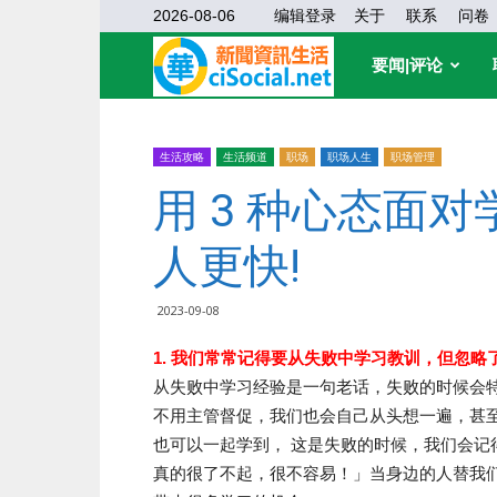
2026-08-06
编辑登录
关于
联系
问卷
华
要闻|评论
缘
生活攻略
生活频道
职场
职场人生
职场管理
用 3 种心态面
社
人更快!
区
2023-09-08
1. 我们常常记得要从失败中学习教训，但忽
从失败中学习经验是一句老话，失败的时候会
不用主管督促，我们也会自己从头想一遍，甚
也可以一起学到， 这是失败的时候，我们会记得
真的很了不起，很不容易！」当身边的人替我