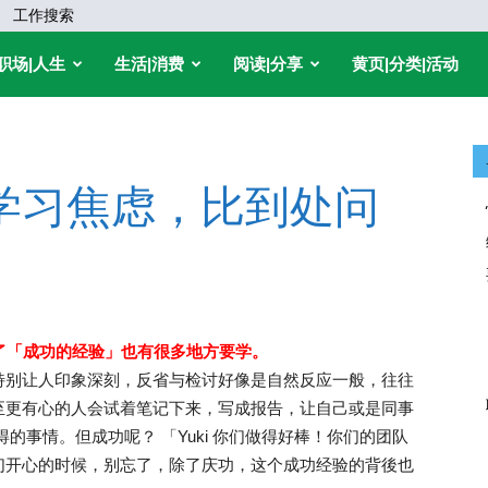
工作搜索
职场|人生
生活|消费
阅读|分享
黄页|分类|活动
对学习焦虑，比到处问
略了「成功的经验」也有很多地方要学。
特别让人印象深刻，反省与检讨好像是自然反应一般，往往
至更有心的人会试着笔记下来，写成报告，让自己或是同事
的事情。但成功呢？ 「Yuki 你们做得好棒！你们的团队
们开心的时候，别忘了，除了庆功，这个成功经验的背後也