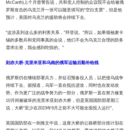
McCarth)上个月曾警告说，共和党人控制的众议院不会给被俄
罗斯攻击的乌克兰开一张可以随意填写的“空白支票”，但是他
预计，美国对乌克兰的援助将会持续下去。
“这涉及到这么多的利害关系，”拜登说。“所以，如果领袖麦卡
锡的多数共和党同事真的会说，他们不会为乌克兰合理的防务
需求出资，我会感到吃惊的。”
刻赤大桥-克里米亚和乌南的俄军运输后勤补给线
俄罗斯仍在继续部署兵力，并征召预备役人员，以把侵乌战争
持续下去。据报道，乌军一直在抵抗进攻，同时也在发动攻
势。作为更广泛的战争努力的一部分，俄罗斯一直在努力修复
10月间被破坏的克里米亚刻赤大桥，但是英国国防部星期三
说，大桥“至少在2023年9月之前不大可能全面投入运行”。
英国国防部在一则推文中说，这座大桥的公路桥部分按计划在