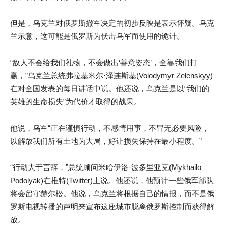
但是，乌克兰对俄罗斯撤军决定的初步反映是表示怀疑。乌克
兰示意，这可能是俄罗斯为伏击乌军而使用的诡计。
“敌人不会给我们礼物，不会做出‘善意姿态’，全靠我们打
赢，”乌克兰总统弗拉基米尔·泽连斯基(Volodymyr Zelenskyy)
在对全国发表的每日讲话中说。他还说，乌克兰是以“我们的
英雄的生命损失”为代价才取得的战果。
他说，乌军“正在谨慎行动，不感情用事，不冒无必要风险，
以解放我们所有土地为大局，好让损失保持在最小程度。”
“行动大于言辞，”总统顾问米哈伊洛·波多里亚克(Mykhailo
Podolyak)在推特(Twitter)上说。他还说，他预计一些俄军部队
将会留守赫尔松。他说，乌克兰将根据自己的情报，而不是俄
罗斯电视转播的声明来宣布这座城市脱离俄罗斯控制而获得解
放。