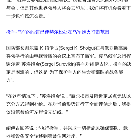
与会，但是其他世界领导人将会去印尼，我们将有机会看看下
一步也许该怎么走。”
撤军-乌军的推进已使赫尔松处在乌军炮火打击范围
国防部长谢尔盖·K·绍伊古(Sergei K. Shoigu)在与俄罗斯高层
将领举行的由电视转播的会议上宣布了撤军。侵乌俄军总指挥
谢尔盖·苏洛维金(Sergei Surovikin)将军对绍伊古说，撤军的决
定是困难的，但这是“为了保护军人的生命和部队的战备能
力”。
“在这些情况下，”苏洛维金说，“赫尔松市及附近定居点无法以
充分方式得到补给。在对当前形势进行了全面评估之后，我提
议沿第聂伯河左岸设立防线。”
绍伊古回答说：“执行撤军，并采取一切措施以确保部队、武
器和设备安全转移到第聂伯河对岸。”