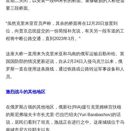
星期二关闭，以安装一段64米长的桥面。重修破损的大桥还需
要三段桥面。
“虽然克里米亚官员声称，其余的桥面将在12月20日放置到
位，向普京总统提交的一份简报补充说，有关另一段车道的工
程将中断公路交通，直到2023年3月。”
这座大桥一直用来为克里米亚和乌南的俄军运输后勤补给。英
国国防部的情况更新还说，自从2月24日入侵乌克兰以来，俄
罗斯一直在使用这条路线，通过铁路或公路转运军事设备和人
员。
激烈战斗的其他地区
在俄罗斯占领的其他地区，俄新社(RIA)援引克里姆林宫扶植
的斯尼弗瑞夫卡市长尤里·巴拉巴绍夫(Yuri Barabashov)的话
说，居民们看到了坦克，激战正在进行之中。这座城镇位于乌
南城市尼古拉耶夫以东。