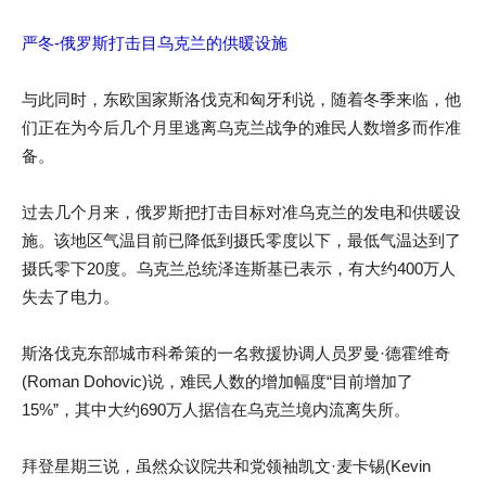
严冬-俄罗斯打击目乌克兰的供暖设施
与此同时，东欧国家斯洛伐克和匈牙利说，随着冬季来临，他
们正在为今后几个月里逃离乌克兰战争的难民人数增多而作准
备。
过去几个月来，俄罗斯把打击目标对准乌克兰的发电和供暖设
施。该地区气温目前已降低到摄氏零度以下，最低气温达到了
摄氏零下20度。乌克兰总统泽连斯基已表示，有大约400万人
失去了电力。
斯洛伐克东部城市科希策的一名救援协调人员罗曼·德霍维奇
(Roman Dohovic)说，难民人数的增加幅度“目前增加了
15%”，其中大约690万人据信在乌克兰境内流离失所。
拜登星期三说，虽然众议院共和党领袖凯文·麦卡锡(Kevin