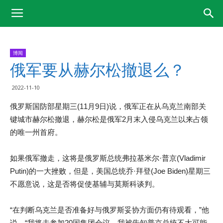
博闻
俄军要从赫尔松撤退么？
2022-11-10
俄罗斯国防部星期三(11月9日)说，俄军正在从乌克兰南部关
键城市赫尔松撤退，赫尔松是俄军2月末入侵乌克兰以来占领
的唯一州首府。
如果俄军撤走，这将是俄罗斯总统弗拉基米尔·普京(Vladimir
Putin)的一大挫败，但是，美国总统乔·拜登(Joe Biden)星期三
不愿意说，这是否将促使基辅与莫斯科谈判。
“在判断乌克兰是否准备好与俄罗斯妥协方面仍有待观看，”他
说。“我将去参加20国集团会议。我被告知普京总统不大可能