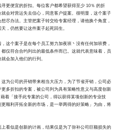
寻更便宜的折扣。每位客户都希望获得至少 10％ 的折
业就会对营运失去信心，同意客户提案。很明显，这个案子
会想尽办法。主管把案子转交给专案经理，请他换个角度，
回天，仍然要让这件案子起死回生。
着，这个案子是在每个员工努力加夜班丶没有任何加班费，
，都仅符合合约列出的最低条件而已。这就代表意味着，员
快就会加入他们的行列。
，这为公司的开销带来相当大压力，为了节省开销，公司必
予更多折扣的专案，被公司列为具有策略性意义与高度创新
）」。而公司藉着「接手此专案的公司，得以获得某项创新的专业技
能更顺利开拓全新的市场，是一举两得的好策略」为由，将
面上看似是创新的计画，结果仅是为了弥补公司巨额损失的