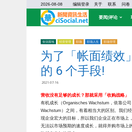
2026-08-08
编辑登录
关于
联系
问卷
华
要闻|评论
缘
创业园地
经营管理
职场
职场人生
职场管理
为了「帐面绩效
社
的 6 个手段!
区
2021-07-16
营收没有足够的成长？那就采用「收购战略」
有机成长（Organisches Wachstum，依
Wachstum）之间，有着相当大的区别。我
现企业宏大的目标，所以我们企业正在市场上
无法以市场预期的速度成长，就得并购市场上