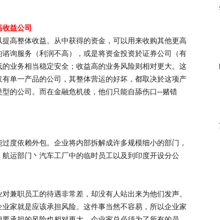
高收益公司
以提高整体收益。从中获得的资金，可以用来收购其他更高
的谘询服务（利润不高），或是将资金投资於证券公司（有
低的业务相当稳定安全；收益高的业务风险则相对更大。这
仅有单一产品的公司，其整体营运的好坏，都取决於这项产
类型的公司。而在金融危机後，他们只能自舔伤口─赌错
能过度依赖外包。企业将内部拆解成许多规模细小的部门，
丶航运部门丶汽车工厂中的临时员工以及到印度开设分公
业对兼职员工的待遇非常差，却没有人站出来为他们发声。
企业家就是应该承担风险。这件事当然不容易，所以企业家
但要承担的风险也相对更大。企业家总必须为了所有的员