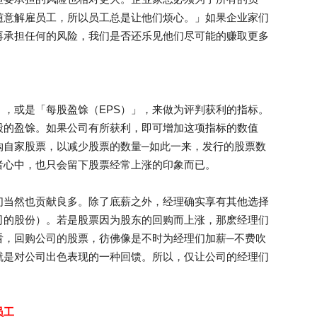
随意解雇员工，所以员工总是让他们烦心。」如果企业家们
再承担任何的风险，我们是否还乐见他们尽可能的赚取更多
，或是「每股盈馀（EPS）」，来做为评判获利的指标。
股的盈馀。如果公司有所获利，即可增加这项指标的数值
购自家股票，以减少股票的数量─如此一来，发行的股票数
者心中，也只会留下股票经常上涨的印象而已。
们当然也贡献良多。除了底薪之外，经理确实享有其他选择
司的股份）。若是股票因为股东的回购而上涨，那麽经理们
看，回购公司的股票，彷佛像是不时为经理们加薪─不费吹
就是对公司出色表现的一种回馈。所以，仅让公司的经理们
」
员工