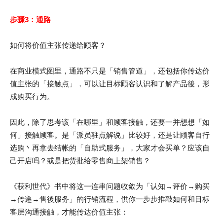
步骤3：通路
如何将价值主张传递给顾客？
在商业模式图里，通路不只是「销售管道」，还包括你传达价
值主张的「接触点」，可以让目标顾客认识和了解产品後，形
成购买行为。
因此，除了思考该「在哪里」和顾客接触，还要一并想想「如
何」接触顾客。是「派员驻点解说」比较好，还是让顾客自行
选购丶再拿去结帐的「自助式服务」，大家才会买单？应该自
己开店吗？或是把货批给零售商上架销售？
《获利世代》书中将这一连串问题收敛为「认知→评价→购买
→传递→售後服务」的行销流程，供你一步步推敲如何和目标
客层沟通接触，才能传达价值主张：