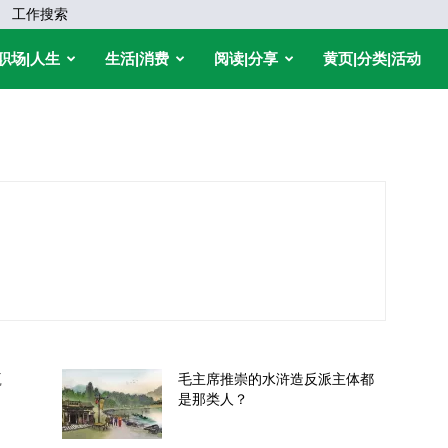
工作搜索
职场|人生
生活|消费
阅读|分享
黄页|分类|活动
赢
毛主席推崇的水浒造反派主体都
是那类人？