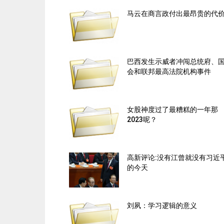
马云在商言政付出最昂贵的代
巴西发生示威者冲闯总统府、
会和联邦最高法院机构事件
女股神度过了最糟糕的一年那
2023呢？
高新评论:没有江曾就没有习近
的今天
刘夙：学习逻辑的意义