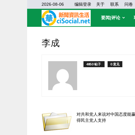
2026-08-06
编辑登录
关于
联系
问卷
华
要闻|评论
缘
李成
社
4850 帖子
0 意见
区
对共和党人来说对中国态度能
得民主党人支持