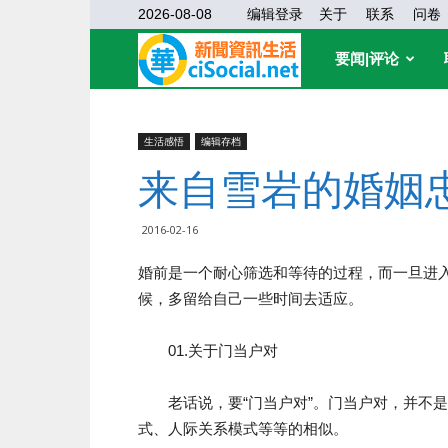
2026-08-08
编辑登录
关于
联系
问卷
华
要闻|评论
缘
生活感悟
编辑存档
来自雪岩的婚姻
社
2016-02-16
区
婚前是一个耐心筛选和等待的过程，而一旦进
候，多留给自己一些时间去适应。
01.关于门当户对
老话说，要“门当户对”。门当户对，并不是
式、人际关系模式等等的相似。