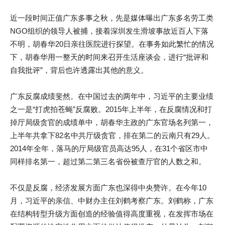
近一段时间正值广东多事之秋，先是媒体曝出广东多名劳工类
NGO组织的领导人被捕，接着深圳发生滑坡事故近百人下落
不明，胡春华20日亲往医院进行探望。在事务如此繁忙的情况
下，胡春华用一整天的时间来召开生活座谈会，进行“批评和
自我批评”，背后也许透露出其他的意义。
广东反腐成绩斐然。在中国过去的两年中，习近平的主要业绩
之一是“打虎拍苍蝇”反腐败。2015年上半年，在反腐情况和打
掉厅局级贪官的成绩单中，胡春华主政的广东官场名列第一，
上半年共拿下82名中共厅级贪官，排在第二的云南只有29人。
2014年全年，落马的厅局级官员高达95人，在31个省区市中
同样排名第一，超过第二第三名省份被查厅官的人数之和。
不仅是反腐，经济发展方面广东也深得中央赞许。在今年10
月，习近平的亲信、中财办主任刘鹤考察广东。刘鹤称，广东
在结构转型升级方面创造的经验值得高度重视，在发挥市场在