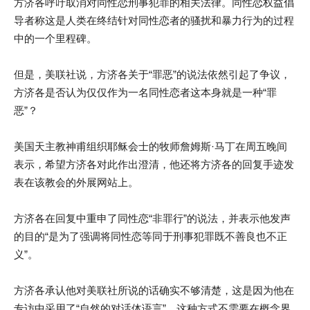
方济各呼吁取消对同性恋刑事犯罪的相关法律。同性恋权益倡
导者称这是人类在终结针对同性恋者的骚扰和暴力行为的过程
中的一个里程碑。
但是，美联社说，方济各关于“罪恶”的说法依然引起了争议，
方济各是否认为仅仅作为一名同性恋者这本身就是一种“罪
恶”？
美国天主教神甫组织耶稣会士的牧师詹姆斯·马丁在周五晚间
表示，希望方济各对此作出澄清，他还将方济各的回复手迹发
表在该教会的外展网站上。
方济各在回复中重申了同性恋“非罪行”的说法，并表示他发声
的目的“是为了强调将同性恋等同于刑事犯罪既不善良也不正
义”。
方济各承认他对美联社所说的话确实不够清楚，这是因为他在
专访中采用了“自然的对话体语言”，这种方式不需要在概念界