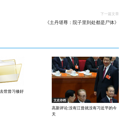
下一篇文章
《土丹堪尊：院子里到处都是尸体》
已去世曾习修好
文史存档
高新评论:没有江曾就没有习近平的今
天