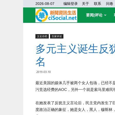
2026-08-07
编辑登录
关于
联系
问卷
华
要闻|评论
缘
文史存档
百家评述
多元主义诞生反
社
名
区
2019-03-10
最近美国的媒体几乎被两个女人包场，已经不
污竞选经费的AOC，另外一个就是索马里难民
在她发表了反犹主义言论后，民主党内发生了
度政治正确的象征，她是女人，黑人，穆斯林