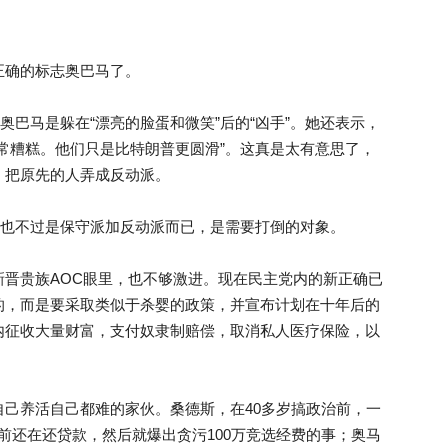
正确的标志奥巴马了。
指责奥巴马是躲在“漂亮的脸蛋和微笑”后的“凶手”。她还表示，
常糟糕。他们只是比特朗普更圆滑”。这真是太有意思了，
，把原先的人弄成反动派。
，也不过是保守派加反动派而已，是需要打倒的对象。
晋贵族AOC眼里，也不够激进。现在民主党内的新正确已
的，而是要采取类似于杀婴的政策，并宣布计划在十年后的
内征收大量财富，支付奴隶制赔偿，取消私人医疗保险，以
己养活自己都难的家伙。桑德斯，在40多岁搞政治前，一
员前还在还贷款，然后就爆出贪污100万竞选经费的事；奥马