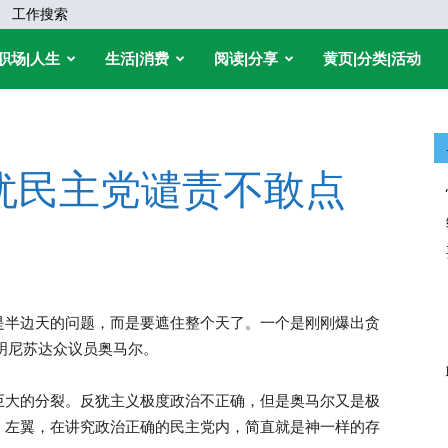
工作搜索
职场|人生
生活|消费
阅读|分享
黄页|分类|活动
犹民主党谴责不敢点
是半边天的问题，而是要遮住整个天了。一个是刚刚爆出贪
明尼苏达众议员奥马尔。
巨大的分裂。反犹主义极度政治不正确，但是奥马尔又是极
，左翼，在讲究政治正确的民主党内，简直就是神一样的存